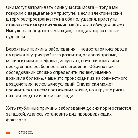
Они могут затрагивать один участок мозга — тогда мы
говорим о
парциальном
приступе, а если электрический
шторм распространяется на оба полушария, приступы
становятся
генерализованными
(их мы и обсудим ниже).
Импульсы передаются мышцам, отсюда и характерные
судороги.
Вероятные причины заболевания — недостаток кислорода
во время внутриутробного развития, родовая травма,
менингит или энцефалит, инсульты, опухоли мозга или
врождённые особенности его строения. Обычно при
обследовании сложно определить, почему именно
возникла болезнь, чаще это происходит из-за совместного
воздействия нескольких условий. Эпилепсия может
проявиться на всём протяжении жизни, но в группе риска
находятся дети и пожилые люди.
Хоть глубинные причины заболевания до сих пор и остаются
загадкой, удалось установить ряд провоцирующих
факторов:
стресс,