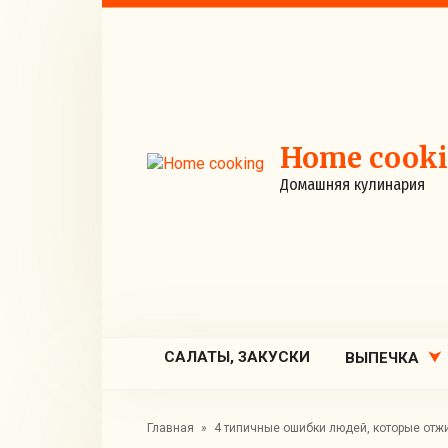
Перейти
к
контенту
Home cook
Домашняя кулинария
САЛАТЫ, ЗАКУСКИ
ВЫПЕЧКА
Главная
»
4 типичные ошибки людей, которые отж