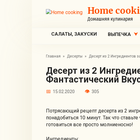
Перейти
Home cook
к
контенту
Домашняя кулинария
САЛАТЫ, ЗАКУСКИ
ВЫПЕЧКА
Главная
»
Десерты
»
Десерт из 2 Ингредиентов з
Десерт из 2 Ингредиентов за 10 Минут!
Фантастический Вкус
15.02.2020
305
Потрясающий рецепт десерта из 2 ингр
понадобиться 10 минут. Так что ставьте 
готовиться все просто молниеносно!
Ингредиенты: