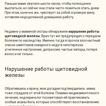
Раньше маме хватало шести часов, чтобы полноценно
выспаться, но сейчас она стала часто ложиться спать днем.
При этом, конечно же, чувствует за собой огромную вину,
оставляя недоделанной домашнюю работу.
Недавно у маминой сестры обнаружили
нарушения работы
щитовидной железы
. Врач тут же предупредил о передачи
болезни по наследству. Именно тогда я прочла злосчастный
список симптомов коварного недуга гипотиреоза:
угнетенное настроение, депрессия, частые запоры, потеря
волос и не только…
Нарушение работы щитовидной
железы
Обратившись к врачу, мои догадки подтвердились: мама
тоже страдала от этой болезни. Помимо медикаментозного
лечения, эндокринолог посоветовал ей практиковать
особые асаны йоги, которые способствуют восстановлению