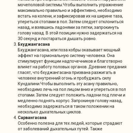
мочеполовой системы.Чтобы выполнить упражнение
максимально правильно и эффективно, необходимо
встать на колени, и зафиксировав их на ширине таза,
упереться стопами в пол. Затем следует отклониться
назад, и взявшись ладонями за пятки, запрокинуть
голову назад. В этой позиции нужно задержаться на
30 секунд и постараться дышать ровно.
Бхуджангасана
Бхуджангасана, или поза кобры оказывает мощный
эффект на гормональную систему человека. Она
стимулирует функции надпочечников и благотворно
влияет на работу половых органов. Древние предания
гласят, что бхуджангасана призвана разжигать в
человеке внутренний огонь и пробуджать силу
Кундалини.Чтобы выполнить эту асану правильно,
необходимо лечь на пол лицом вниз и упереться в пол
стопами. Затем следует положить ладони под плечи и
медленно поднять корпус. Запрокинув голову назад,
необходимо задержаться в таком положении на
несколько дыхательных циклов.
Сарвангасана
Особенно полезна для тех людей, которые страдают
от заболеваний дыхательных путей. Также