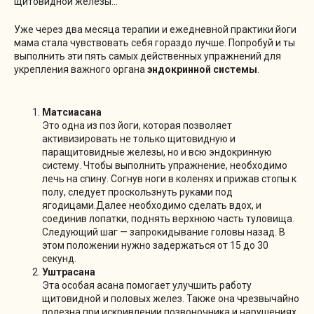
щитовидной железы…
Уже через два месяца терапии и ежедневной практики йоги
мама стала чувствовать себя гораздо лучше. Попробуй и ты
выполнить эти пять самых действенных упражнений для
укрепления важного органа
эндокринной системы
.
Матсиасана
Это одна из поз йоги, которая позволяет
активизировать не только щитовидную и
паращитовидные железы, но и всю эндокринную
систему. Чтобы выполнить упражнение, необходимо
лечь на спину. Согнув ноги в коленях и прижав стопы к
полу, следует проскользнуть руками под
ягодицами.Далее необходимо сделать вдох, и
соединив лопатки, поднять верхнюю часть туловища.
Следующий шаг — запрокидывание головы назад. В
этом положении нужно задержаться от 15 до 30
секунд.
Уштрасана
Эта особая асана помогает улучшить работу
щитовидной и половых желез. Также она чрезвычайно
полезна при искривлении позвоночника и нарушениях