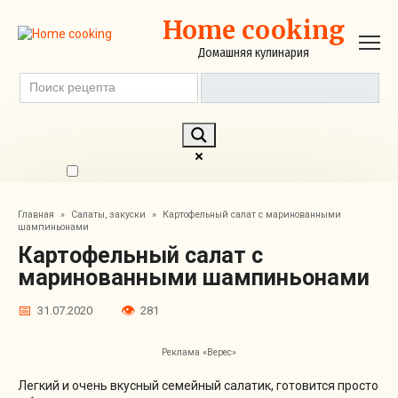
Перейти
Home cooking
к
контенту
Домашняя кулинария
Exact matches only
Главная
»
Салаты, закуски
»
Картофельный салат с маринованными
Search in title
шампиньонами
Картофельный салат с
Search in content
маринованными шампиньонами
31.07.2020
281
Реклама «Верес»
Легкий и очень вкусный семейный салатик, готовится просто