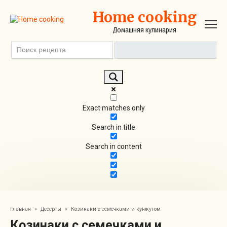
Перейти
Home cooking
к
контенту
Домашняя кулинария
Exact matches only
Search in title
Search in content
Главная
»
Десерты
»
Козинаки с семечками и кунжутом
Козинаки с семечками и