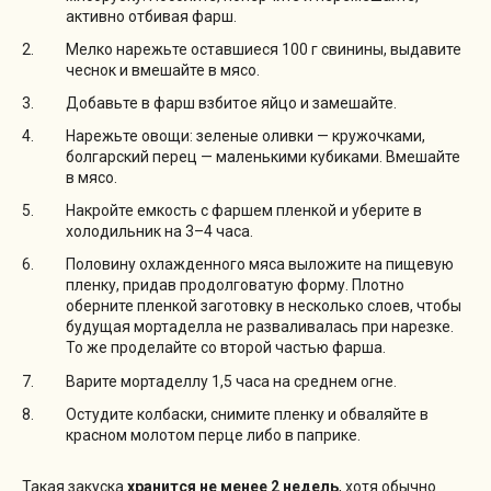
активно отбивая фарш.
Мелко нарежьте оставшиеся 100 г свинины, выдавите
чеснок и вмешайте в мясо.
Добавьте в фарш взбитое яйцо и замешайте.
Нарежьте овощи: зеленые оливки — кружочками,
болгарский перец — маленькими кубиками. Вмешайте
в мясо.
Накройте емкость с фаршем пленкой и уберите в
холодильник на 3–4 часа.
Половину охлажденного мяса выложите на пищевую
пленку, придав продолговатую форму. Плотно
оберните пленкой заготовку в несколько слоев, чтобы
будущая мортаделла не разваливалась при нарезке.
То же проделайте со второй частью фарша.
Варите мортаделлу 1,5 часа на среднем огне.
Остудите колбаски, снимите пленку и обваляйте в
красном молотом перце либо в паприке.
Такая закуска
хранится не менее 2 недель
, хотя обычно