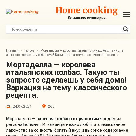
Перейти
Home cooking
к
контенту
Домашняя кулинария
Главная
»
recipes
»
Мортаделла — королева итальянских колбас. Такую ты
запросто сделаешь у себя дома! Вариация на тему классического рецепта.
Мортаделла — королева
итальянских колбас. Такую ты
запросто сделаешь у себя дома!
Вариация на тему классического
рецепта.
24.07.2021
265
Мортаделла —
вареная колбаса с пряностями
родом из
региона Болонья. Итальянцы нежно любят это изысканное
лакомство за сочность, богатый вкус и высокое содержание
мяса — более 97 %! Эти пузатые бочонки ни с чем не