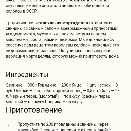
спутаешь: именно они стали аналогом любительской
колбасы в СССР.
Традиционная
итальянская мортаделла
готовится из
свинины со свиным салом и всевозможными пряностями:
ягодами мирта, мускатным орехом, острым перцем,
маслинами, фисташками и чесноком. Мы вдохновились
классическим рецептом королевы колбас и несколько его
видоизменили, убрав сало. Получилась очень вкусная
вариация мортаделлы, которую можно приготовить дома.
Ингредиенты
Свинина — 300 г Говядина — 200 г Яйцо — 1 шт. Чеснок — 3
зуб. Оливки — 2 ст. л. Болгарский перец — 0,5 шт. Соль — 1 ч.
л. Черный перец (молотый) — по вкусу Красный перец
молотый — по вкусу Паприка — по вкусу
Приготовление
Пропустите по 200 г говядины и свинины через
мясорубку. Посолите, поперчите и перемешайте,