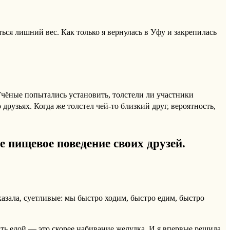
ься лишний вес. Как только я вернулась в Уфу и закрепилась
Учёные попытались установить, толстели ли участники
 друзьях. Когда же толстел чей-то близкий друг, вероятность,
е пищевое поведение своих друзей.
азала, суетливые: мы быстро ходим, быстро едим, быстро
ать едой — это скорее набивание желудка. И я впервые решила