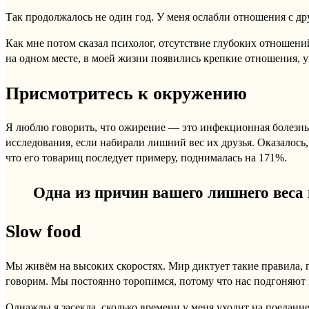
Так продолжалось не один год. У меня ослабли отношения с др
Как мне потом сказал психолог, отсутствие глубоких отношений
на одном месте, в моей жизни появились крепкие отношения, уш
Присмотритесь к окружению
Я люблю говорить, что ожирение — это инфекционная болезнь.
исследования, если набирали лишний вес их друзья. Оказалось, 
что его товарищ последует примеру, поднималась на 171%.
Одна из причин вашего лишнего веса 
Slow food
Мы живём на высоких скоростях. Мир диктует такие правила, п
говорим. Мы постоянно торопимся, потому что нас подгоняют 
Однажды я засекла, сколько времени у меня уходит на поедание