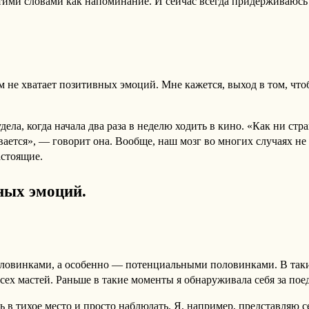
 этими словами как напоминание. И сейчас всегда придерживаюсь
не хватает позитивных эмоций. Мне кажется, выход в том, чтоб
ла, когда начала два раза в неделю ходить в кино. «Как ни стра
ется», — говорит она. Вообще, наш мозг во многих случаях не 
астоящие.
ных эмоций.
оловинками, а особенно — потенциальными половинками. В так
 всех мастей. Раньше в такие моменты я обнаруживала себя за по
ть в тихое место и просто наблюдать. Я, например, представляю