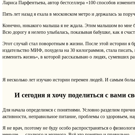
Лариса Парфентьева, автор бестселлера «100 способов изменит
Пять лет назад я ехала в московском метро и держалась за пору
Конечно, никакого малыша я не ждала. Этим малышом во мне бы
Всю дорогу я нелепо улыбалась, показывая бабушке, как я сча
Этот случай стал поворотным в жизни. После этой истории я б
издательство МИФ, похудела на 30 килограммов, стала писать,
изменить жизнь», в которой рассказываю о людях, сумевших ра
Я несколько лет изучаю истории перемен людей. И самым боль
И сегодня я хочу поделиться с вами с
Для начала определимся с понятиями. Условно разделим причи
активности, неправильное питание, проблемы со здоровьем, на
Я не врач, поэтому не буду особо распространяться о физиолог
меньше — сладкого и мучного. Всё это понятно и правильно.