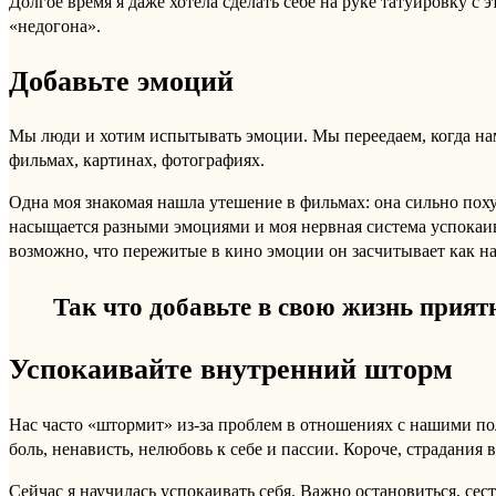
Долгое время я даже хотела сделать себе на руке татуировку с
«недогона».
Добавьте эмоций
Мы люди и хотим испытывать эмоции. Мы переедаем, когда нам 
фильмах, картинах, фотографиях.
Одна моя знакомая нашла утешение в фильмах: она сильно похуде
насыщается разными эмоциями и моя нервная система успокаива
возможно, что пережитые в кино эмоции он засчитывает как н
Так что добавьте в свою жизнь прият
Успокаивайте внутренний шторм
Нас часто «штормит» из-за проблем в отношениях с нашими п
боль, ненависть, нелюбовь к себе и пассии. Короче, страдания
Сейчас я научилась успокаивать себя. Важно остановиться, сес