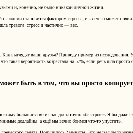
узьями и, конечно, не было никакой личной жизни.
 с людьми становится фактором стресса, из-за чего может появит
ла тревога, стресс и частично — вес.
 Как выглядят ваши друзья? Приведу пример из исследования. 
что такая вероятность возрастала на 57%, если речь шла просто о
может быть в том, что вы просто копирует
оэтому большинство из нас достаточно «быстрые». Я бы даже ск
мнимые дедлайны, а ещё мы вечно боимся что-то упустить.
 греческого салата. Получилось 2 минуты. Это нельзя было назв