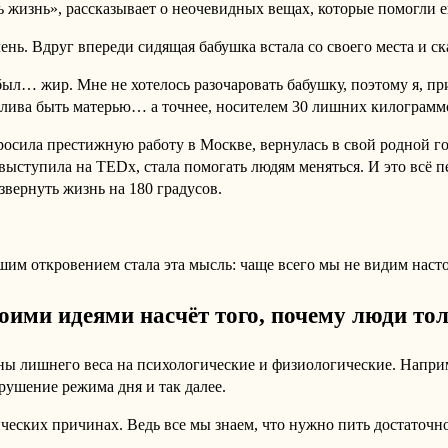
ь жизнь», рассказывает о неочевидных вещах, которые помогли е
чень. Вдруг впереди сидящая бабушка встала со своего места и с
л… жир. Мне не хотелось разочаровать бабушку, поэтому я, при
стлива быть матерью… а точнее, носителем 30 лишних килограмм
росила престижную работу в Москве, вернулась в свой родной гор
 выступила на TEDx, стала помогать людям меняться. И это всё
звернуть жизнь на 180 градусов.
шим откровением стала эта мысль: чаще всего мы не видим нас
воими идеями насчёт того, почему люди тол
ны лишнего веса на психологические и физиологические. Напри
рушение режима дня и так далее.
ических причинах. Ведь все мы знаем, что нужно пить достаточн