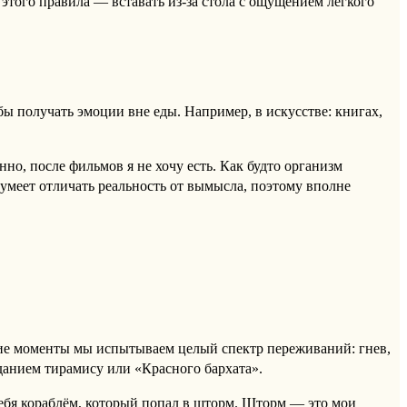
 этого правила — вставать из-за стола с ощущением лёгкого
ы получать эмоции вне еды. Например, в искусстве: книгах,
нно, после фильмов я не хочу есть. Как будто организм
умеет отличать реальность от вымысла, поэтому вполне
ие моменты мы испытываем целый спектр переживаний: гнев,
еданием тирамису или «Красного бархата».
 себя кораблём, который попал в шторм. Шторм — это мои