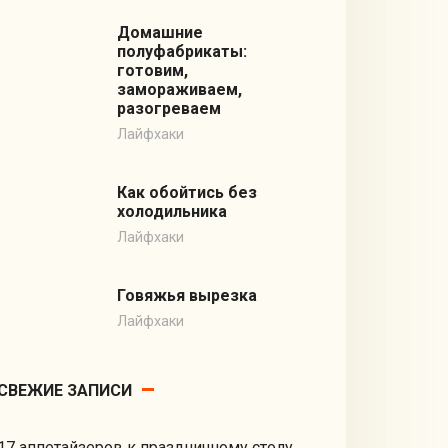
Домашние
полуфабрикаты:
готовим,
замораживаем,
разогреваем
Лайфхаки
Как обойтись без
холодильника
Лайфхаки
Говяжья вырезка
Лайфхаки
СВЕЖИЕ ЗАПИСИ
17 аппетайзеров к праздничному столу