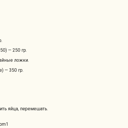
р.
50) — 250 гр.
чайные ложки.
) — 350 гр.
ить яйца, перемешать.