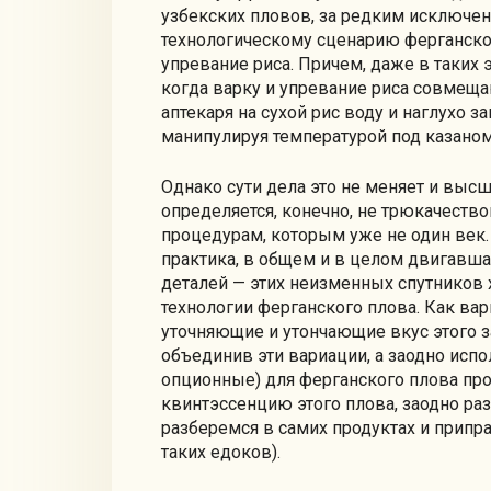
узбекских пловов, за редким исключен
технологическому сценарию ферганског
упревание риса. Причем, даже в таких 
когда варку и упревание риса совмеща
аптекаря на сухой рис воду и наглухо 
манипулируя температурой под казаном
Однако сути дела это не меняет и выс
определяется, конечно, не трюкачест
процедурам, которым уже не один век. 
практика, в общем и в целом двигавшая
деталей — этих неизменных спутников х
технологии ферганского плова. Как ва
уточняющие и утончающие вкус этого з
объединив эти вариации, а заодно исп
опционные) для ферганского плова про
квинтэссенцию этого плова, заодно раз
разберемся в самих продуктах и припра
таких едоков).