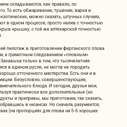
ием складываются, как правило, по
о. То есть обжаривание, тушение, варка и
экзотических, можно сказать, штучных случаях,
ют в одном процессе, просто налив с точностью
закрыв крышку, с той же аптекарской точностью
.
ший пилотаж в приготовлении ферганского плова
вом, а грамотным следованием «пловным»
Закавыка только в том, что тысячелетняя
ся в едином русле, не могла не породить
орошо отточенного мастерства. Есть они и в
риации. Безусловно, совершенствующие,
амечательного блюда. И сегодня, друзья мои,
ользуя практически все дополнительные (но
дукты и приправы, мы приготовим, так сказать,
обравшись в нюансах. Но сначала, разумеется,
вах (на пропорциях для плова на 5-6 хороших