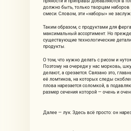
пряности и приправы добавляются в пло
должно быть, только творцам наборов 
смеси. Словом, эти «наборы» не заслу
Таким образом, с продуктами для ферга
максимальный ассортимент. Но прежде
существующие технологические детали
продукты.
О том, что нужно делать с рисом и нуто
Поэтому на очереди у нас морковь, шку
делают, а срезается. Связано это, глав
её ломтиков, на которых следы скобле
плова нарезается соломкой, в подавл
размер сечения которой — очень и очен
Далее — лук. Здесь всё просто: он нар