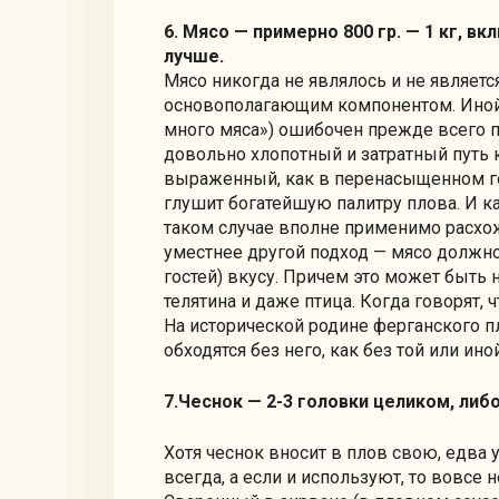
6. Мясо — примерно 800 гр. — 1 кг, в
лучше.
Мясо никогда не являлось и не являет
основополагающим компонентом. Иной 
много мяса») ошибочен прежде всего по
довольно хлопотный и затратный путь 
выраженный, как в перенасыщенном г
глушит богатейшую палитру плова. И ка
таком случае вполне применимо расхо
уместнее другой подход — мясо должн
гостей) вкусу. Причем это может быть 
телятина и даже птица. Когда говорят, 
На исторической родине ферганского п
обходятся без него, как без той или и
7.Чеснок — 2-3 головки целиком, либо
Хотя чеснок вносит в плов свою, едва 
всегда, а если и используют, то вовсе 