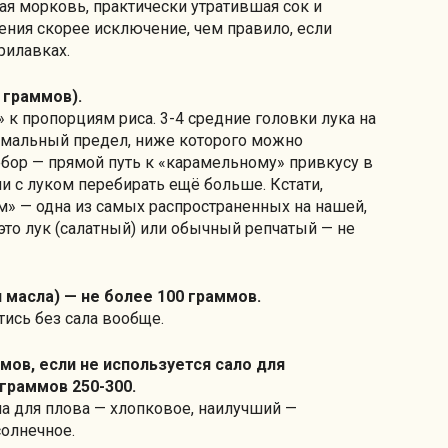
хая морковь, практически утратившая сок и
ния скорее исключение, чем правило, если
рилавках.
0 граммов).
 к пропорциям риса. 3-4 средние головки лука на
тимальный предел, ниже которого можно
ебор — прямой путь к «карамельному» привкусу в
ли с луком перебирать ещё больше. Кстати,
» — одна из самых распространенных на нашей,
это лук (салатный) или обычный репчатый — не
 масла) — не более 100 граммов.
ись без сала вообще.
мов, если не используется сало для
 граммов 250-300.
а для плова — хлопковое, наилучший —
олнечное.