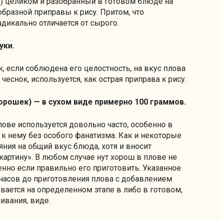
) целиком и разобранный в готовом блюде на
образной приправы к рису. Притом, что
адикально отличается от сырого.
уки.
, если соблюдена его целостность, на вкус плова
чеснок, используется, как острая приправа к рису.
й горошек) — в сухом виде примерно 100 граммов.
плове используется довольно часто, особенно в
 к нему без особого фанатизма. Как и некоторые
яния на общий вкус блюда, хотя и вносит
картину». В любом случае нут хорош в плове не
енно если правильно его приготовить. Указанное
 часов до приготовления плова с добавлением
ается на определенном этапе в либо в готовом,
ивания, виде.