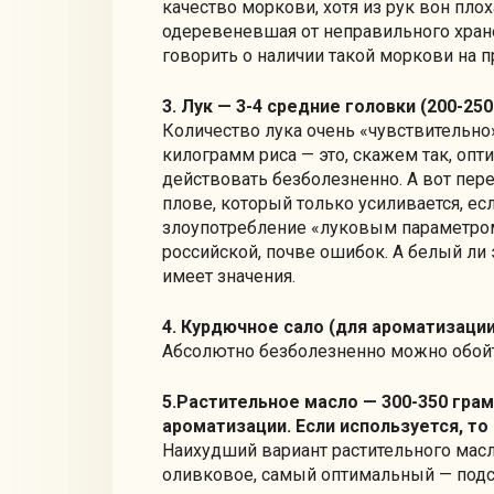
качество моркови, хотя из рук вон пло
одеревеневшая от неправильного хране
говорить о наличии такой моркови на п
3. Лук — 3-4 средние головки (200-25
Количество лука очень «чувствительно»
килограмм риса — это, скажем так, оп
действовать безболезненно. А вот пер
плове, который только усиливается, ес
злоупотребление «луковым параметром
российской, почве ошибок. А белый ли 
имеет значения.
4. Курдючное сало (для ароматизации
Абсолютно безболезненно можно обойт
5.Растительное масло — 300-350 грам
ароматизации. Если используется, то
Наихудший вариант растительного масл
оливковое, самый оптимальный — подс