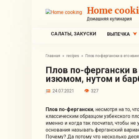
Перейти
Home cook
к
контенту
Домашняя кулинария
САЛАТЫ, ЗАКУСКИ
ВЫПЕЧКА
Главная
»
recipes
»
Плов по-фергански в его кви
Плов по-фергански в его квинтэссенции (с
изюмом, нутом и бар
24.07.2021
327
Плов по-фергански
, несмотря на то, ч
классическим образцом узбекского пло
именно и когда так посчитал, чтобы не 
основания называть ферганский вариант
Почему? Да потому что несколько десят