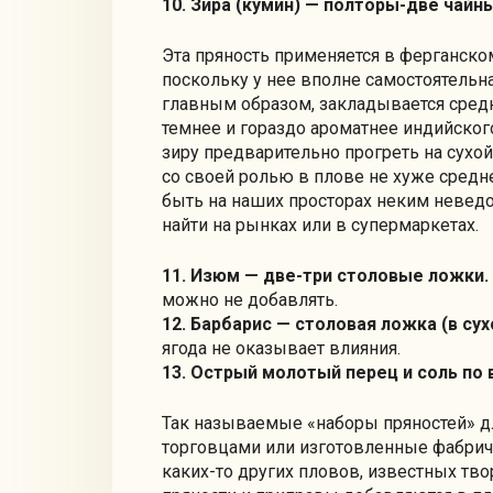
10. Зира (кумин) — полторы-две чайн
Эта пряность применяется в ферганском
поскольку у нее вполне самостоятельна
главным образом, закладывается средн
темнее и гораздо ароматнее индийского
зиру предварительно прогреть на сухой
со своей ролью в плове не хуже средне
быть на наших просторах неким невед
найти на рынках или в супермаркетах.
11. Изюм — две-три столовые ложки.
можно не добавлять.
12. Барбарис — столовая ложка (в сух
ягода не оказывает влияния.
13. Острый молотый перец и соль по 
Так называемые «наборы пряностей» 
торговцами или изготовленные фабрич
каких-то других пловов, известных тво