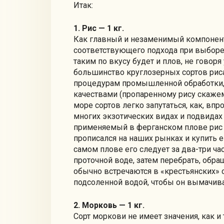
Итак:
1. Рис — 1 кг.
Как главный и незаменимый компонент 
соответствующего подхода при выборе 
таким по вкусу будет и плов, не гово
большинство круглозерных сортов рис
процедурам промышленной обработки,
качествами (пропаренному рису скажем 
море сортов легко запутаться, как, впр
многих экзотических видах и подвидах т
применяемый в ферганском плове рис 
прописался на наших рынках и купить е
самом плове его следует за два-три ч
проточной воде, затем перебрать, обр
обычно встречаются в «крестьянских» со
подсоленной водой, чтобы он вымачива
2. Морковь — 1 кг.
Сорт моркови не имеет значения, как и 