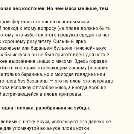
ключая вес косточек. Но чем мяса меньше, тем
ся для ферганского плова основным или
подход к этому вопросу («в плове должно быть
тому, что избыток этого продукта сводит на нет
к хорошему результату. Сильный, ярко
овяжьем или бараньем бульоне «мясной» вкус
к бы искусно он не был приготовлен, для него в
жее выражение «каша с мясом». Здесь гораздо
о быть хорошим, отвечающим вашему (и ваших
не только баранина, но и молодая говядина или
что плов без баранины — это не плов, это неправда.
лова используют любое мясо, а иногда вообще
ной встречающейся в плове приправы.
 одна головка, разобранная на зубцы.
уловимую нотку вкуса, используют его далеко не
не для упомянутой во вкусе плова нотки.