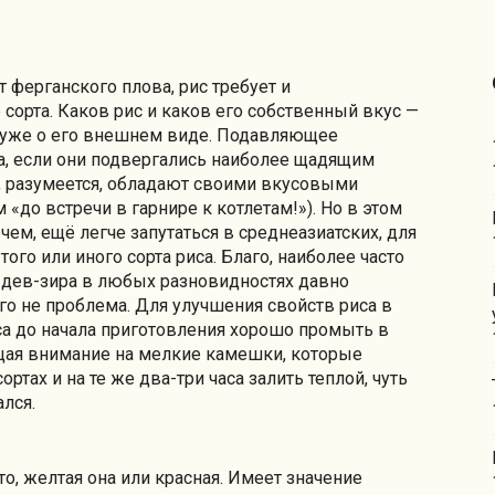
ферганского плова, рис требует и
сорта. Каков рис и каков его собственный вкус —
ря уже о его внешнем виде. Подавляющее
а, если они подвергались наиболее щадящим
 разумеется, обладают своими вкусовыми
«до встречи в гарнире к котлетам!»). Но в этом
очем, ещё легче запутаться в среднеазиатских, для
ого или иного сорта риса. Благо, наиболее часто
дев-зира в любых разновидностях давно
го не проблема. Для улучшения свойств риса в
аса до начала приготовления хорошо промыть в
ащая внимание на мелкие камешки, которые
ртах и на те же два-три часа залить теплой, чуть
лся.
то, желтая она или красная. Имеет значение