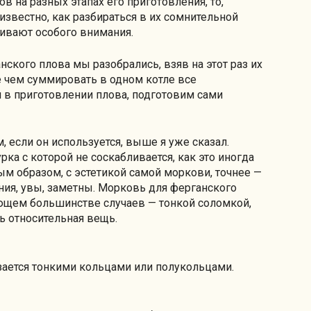
в на разных этапах его приготовления, то,
известно, как разбираться в их сомнительной
живают особого внимания.
нского плова мы разобрались, взяв на этот раз их
 чем суммировать в одном котле все
 в приготовлении плова, подготовим сами
м, если он используется, выше я уже сказал.
рка с которой не соскабливается, как это иногда
ным образом, с эстетикой самой моркови, точнее —
ния, увы, заметны. Морковь для ферганского
яющем большинстве случаев — тонкой соломкой,
ь относительная вещь.
езается тонкими кольцами или полукольцами.