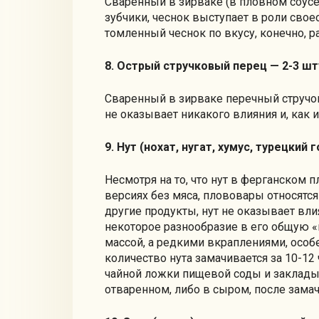
Сваренный в зирваке (в пловном соусе
зубчики, чеснок выступает в роли свое
томленный чеснок по вкусу, конечно, р
8. Острый стручковый перец — 2-3 шт
Сваренный в зирваке перечный стручок
не оказывает никакого влияния и, как и 
9. Нут (нохат, нугат, хумус, турецки
Несмотря на то, что нут в ферганском 
версиях без мяса, плововары относятся
другие продукты, нут не оказывает вли
некоторое разнообразие в его общую «
массой, а редкими вкраплениями, особ
количество нута замачивается за 10-12
чайной ложки пищевой соды и закладыв
отваренном, либо в сыром, после замач