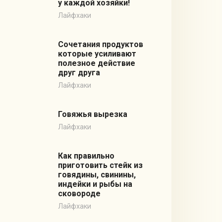
у каждой хозяйки!
Лайфхаки
Сочетания продуктов
которые усиливают
полезное действие
друг друга
Лайфхаки
Говяжья вырезка
Лайфхаки
Как правильно
приготовить стейк из
говядины, свинины,
индейки и рыбы на
сковороде
Лайфхаки