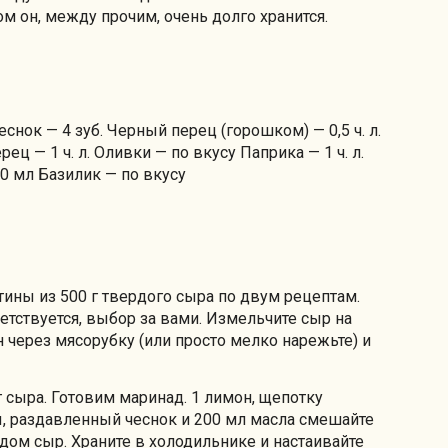
ром он, между прочим, очень долго хранится.
снок — 4 зуб. Черный перец (горошком) — 0,5 ч. л.
ец — 1 ч. л. Оливки — по вкусу Паприка — 1 ч. л.
00 мл Базилик — по вкусу
тины из 500 г твердого сыра по двум рецептам.
етствуется, выбор за вами. Измельчите сыр на
 через мясорубку (или просто мелко нарежьте) и
г сыра. Готовим маринад. 1 лимон, щепотку
ы, раздавленный чеснок и 200 мл масла смешайте
дом сыр. Храните в холодильнике и настаивайте