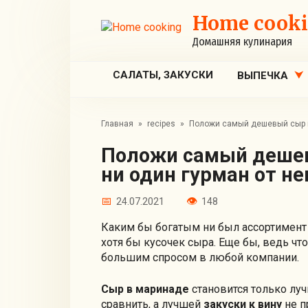
Перейти
Home cook
к
контенту
Домашняя кулинария
САЛАТЫ, ЗАКУСКИ
ВЫПЕЧКА
Главная
»
recipes
»
Положи самый дешевый сыр в 
Положи самый дешевый сыр в этот маринад, и
ни один гурман от н
24.07.2021
148
Каким бы богатым ни был ассортимент з
хотя бы кусочек сыра. Еще бы, ведь что
большим спросом в любой компании.
Сыр в маринаде
становится только лу
сравнить, а лучшей
закуски к вину
не п