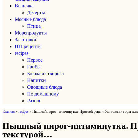
Выпечка
Десерты
Мясные блюда
Птица
Морепродукты
Заготовки
ПП-рецепты
recipes
Первое
Грибы
Блюда из творога
Напитки
Овощные блюда
По домашнему
Разное
Главная
»
recipes
»
Пышный пирог-пятиминутка. Простой рецепт без возни и горы исп
Пышный пирог-пятиминутка. Про
текстурой…