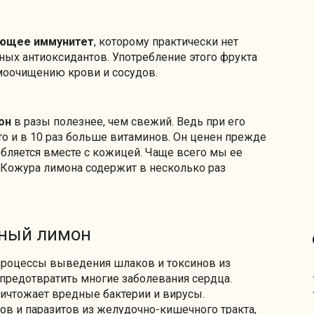
ающее иммунитет
, которому практически нет
ьных антиоксидантов. Употребление этого фрукта
моочищению крови и сосудов.
он
в разы полезнее, чем свежий. Ведь при его
 то и в 10 раз больше витаминов. Он ценен прежде
ебляется вместе с кожицей. Чаще всего мы ее
 Кожура лимона содержит в несколько раз
нный лимон
 процессы выведения шлаков и токсинов из
предотвратить многие заболевания сердца.
ничтожает вредные бактерии и вирусы.
в и паразитов из желудочно-кишечного тракта,