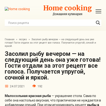
Перейти
Home cooking
к
контенту
Домашняя кулинария
Главная
»
recipes
»
Засолил рыбу вечером — на следующий день она уже
готова! Гости отдали за этот рецепт все голоса. Получается упругой, сочной и
яркой.
Засолил рыбу вечером — на
следующий день она уже готова!
Гости отдали за этот рецепт все
голоса. Получается упругой,
сочной и яркой.
24.07.2021
192
Малосольная красная рыба
— украшение стола. Сама по
себе она настолько вкусная, что практически не нуждается в
добавлении специй. При этом игнорировать рецепт
рыбы в