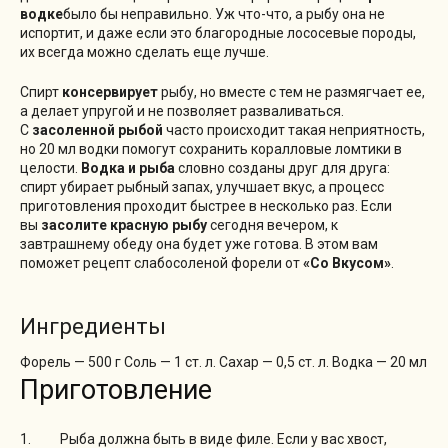
водке
было бы неправильно. Уж что-что, а рыбу она не
испортит, и даже если это благородные лососевые породы,
их всегда можно сделать еще лучше.
Спирт
консервирует
рыбу, но вместе с тем не размягчает ее,
а делает упругой и не позволяет разваливаться.
С
засоленной рыбой
часто происходит такая неприятность,
но 20 мл водки помогут сохранить коралловые ломтики в
целости.
Водка и рыба
словно созданы друг для друга:
спирт убирает рыбный запах, улучшает вкус, а процесс
приготовления проходит быстрее в несколько раз. Если
вы
засолите красную рыбу
сегодня вечером, к
завтрашнему обеду она будет уже готова. В этом вам
поможет рецепт слабосоленой форели от
«Со Вкусом»
.
Ингредиенты
Форель — 500 г Соль — 1 ст. л. Сахар — 0,5 ст. л. Водка — 20 мл
Приготовление
Рыба должна быть в виде филе. Если у вас хвост,