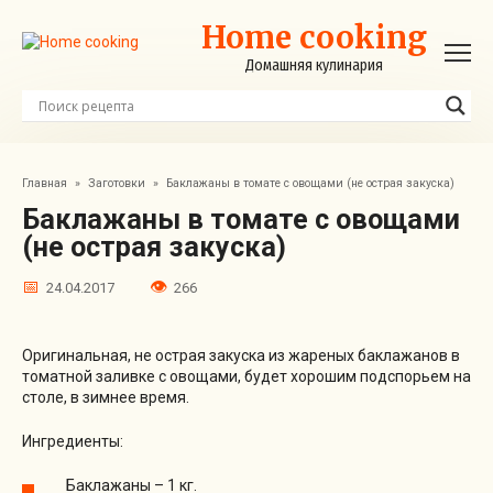
Перейти
Home cooking
к
контенту
Домашняя кулинария
Главная
»
Заготовки
»
Баклажаны в томате с овощами (не острая закуска)
Баклажаны в томате с овощами
(не острая закуска)
24.04.2017
266
Оригинальная, не острая закуска из жареных баклажанов в
томатной заливке с овощами, будет хорошим подспорьем на
столе, в зимнее время.
Ингредиенты:
Баклажаны – 1 кг.