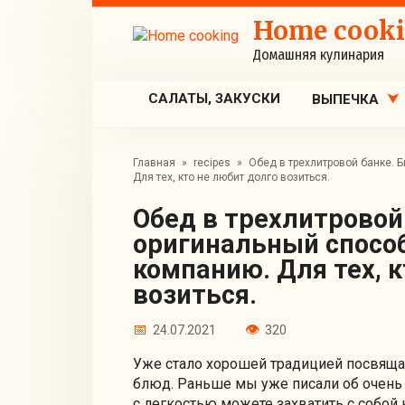
Перейти
Home cook
к
контенту
Домашняя кулинария
САЛАТЫ, ЗАКУСКИ
ВЫПЕЧКА
Главная
»
recipes
»
Обед в трехлитровой банке. 
Для тех, кто не любит долго возиться.
Обед в трехлитровой банке. Быстрый и
оригинальный спосо
компанию. Для тех, 
возиться.
24.07.2021
320
Уже стало хорошей традицией посвяща
блюд. Раньше мы уже писали об очень 
с легкостью можете захватить с собой