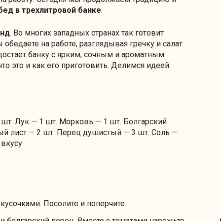
бед в трехлитровой банке
.
енд
. Во многих западных странах так готовит
 обедаете на работе, разглядывая гречку и салат
достает банку с ярким, сочным и ароматным
что это и как его приготовить. Делимся идеей.
шт. Лук — 1 шт. Морковь — 1 шт. Болгарский
ый лист — 2 шт. Перец душистый — 3 шт. Соль —
 вкусу
усочками. Посолите и поперчите.
 и болгарский перец. Вместе с томатами нарежьте