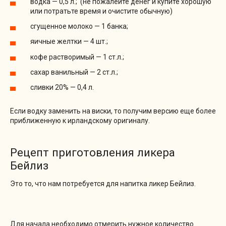
водка — 0,5 л.; (не пожалейте денег и купите хорошую
или потратьте время и очистите обычную)
сгущенное молоко — 1 банка;
яичные желтки — 4 шт.;
кофе растворимый — 1 ст.л.;
сахар ванильный — 2 ст.л.;
сливки 20% — 0,4 л.
Если водку заменить на виски, то получим версию еще более
приближенную к ирландскому оригиналу.
Рецепт приготовления ликера
Бейлиз
Это то, что нам потребуется для напитка ликер Бейлиз.
Для начала необходимо отмерить нужное количество