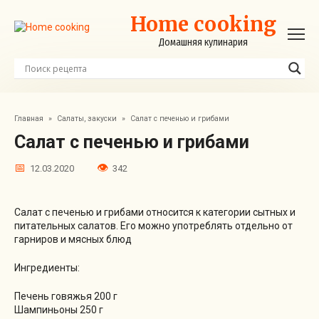
Перейти
Home cooking
к
контенту
Домашняя кулинария
Главная
»
Салаты, закуски
»
Салат с печенью и грибами
Салат с печенью и грибами
12.03.2020
342
Салат с печенью и грибами относится к категории сытных и
питательных салатов. Его можно употреблять отдельно от
гарниров и мясных блюд
Ингредиенты:
Печень говяжья 200 г
Шампиньоны 250 г