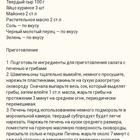
Твердый сыр 100 г
Яйцо куриное 3 шт
Майонез 2 ст.л
Растительное масло 2 ст.л
Соль — по вкусу
Черный молотый перец — по вкусу
Зелень — по вкусу
Приготовление
1. Подготовьте ингредиенты для приготовления салата с
печенью и грибами.
2. Шампиньоны тщательно вымойте, немного просушите,
нарежьте пластинками, закиньте на сухую разогретую
сковороду. Сначала выпарьте весь сок, который выделят
грибы, затем влейте 1 ст.л. масла, жарьте грибы на
протяжении 3 минут на среднем огне, периодически
перемешивая.
3. Печень перед использованием немного подморозьте в
морозильной камере, твердый субпродукт будет легче
нарезать. Нарежьте печень на куски среднего размера,
поместите на горячую масляную поверхность сковороды,
присыпьте солью и перцем. Печень жарьте около 7 минут с
каждой стороны, в зависимости от величины кусочков.