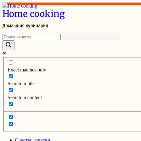
Перейти
Home cooking
к
контенту
Домашняя кулинария
Exact matches only
Search in title
Search in content
Салаты, закуски