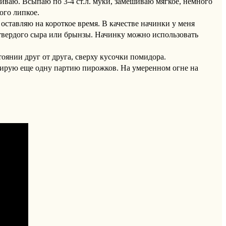
шиваю. Всыпаю по 3-4 ст.л. муки, замешиваю мягкое, немного
ого липкое.
ставляю на короткое время. В качестве начинки у меня
 твердого сыра или брынзы. Начинку можно использовать
тоянии друг от друга, сверху кусочки помидора.
мирую еще одну партию пирожков. На умеренном огне на