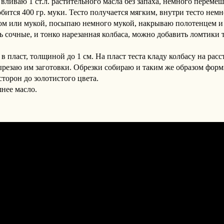
вливаю 1 ст.л. растительного масла без запаха, немного переме
бится 400 гр. муки. Тесто получается мягким, внутри тесто немн
ом или мукой, посыпаю немного мукой, накрываю полотенцем и о
ь сочные, и тонко нарезанная колбаса, можно добавить ломтики
в пласт, толщиной до 1 см. На пласт теста кладу колбасу на расс
ырезаю им заготовки. Обрезки собираю и таким же образом фор
торон до золотистого цвета.
нее масло.