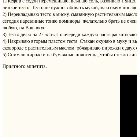
1) Кефир с содой перемешиваю, всыпаю соль, разбиваю 1 яйцо, 
липкое тесто. Тесто не нужно забивать мукой, максимум понадо
2) Перекладываю тесто в миску, смазанную растительным масл
сегодня нарезанные тонко помидоры, желательно брать не очен
любую, на Ваш вкус.
3) Тесто делю на 2 части. По очереди каждую часть раскатываю 
4) Накрываю вторым пластом теста. Стакан окунаю в муку и в
сковороде с растительным маслом, обжариваю пирожки с двух с
5) Снимаю пирожки на бумажные полотенца, чтобы стекло лиш
Приятного аппетита.