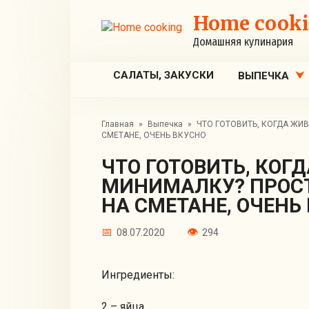
Перейти
Home cook
к
контенту
Домашняя кулинария
САЛАТЫ, ЗАКУСКИ
ВЫПЕЧКА
Главная
»
Выпечка
»
ЧТО ГОТОВИТЬ, КОГДА ЖИ
СМЕТАНЕ, ОЧЕНЬ ВКУСНО
ЧТО ГОТОВИТЬ, КОГДА ЖИВЕШЬ НА
МИНИМАЛКУ? ПРОСТ
НА СМЕТАНЕ, ОЧЕНЬ
08.07.2020
294
Ингредиенты:
2 – яйца