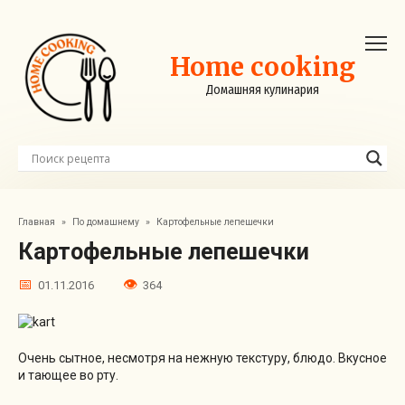
Перейти
к
контенту
Home cooking
Домашняя кулинария
Главная
»
По домашнему
»
Картофельные лепешечки
Картофельные лепешечки
01.11.2016
364
Очень сытное, несмотря на нежную текстуру, блюдо. Вкусное
и тающее во рту.