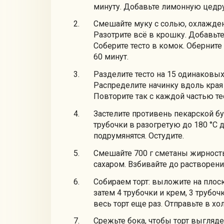
минуту. Добавьте лимонную цедру.
Смешайте муку с солью, охлажде
Разотрите всё в крошку. Добавьт
Соберите тесто в комок. Оберните
60 минут.
Разделите тесто на 15 одинаковых 
Распределите начинку вдоль края п
Повторите так с каждой частью те
Застелите противень пекарской бу
трубочки в разогретую до 180 °С д
подрумянятся. Остудите.
Смешайте 700 г сметаны жирностью
сахаром. Взбивайте до растворени
Собираем торт: выложите на плос
затем 4 трубочки и крем, 3 трубоч
весь торт еще раз. Отправьте в х
Срежьте бока, чтобы торт выгляд