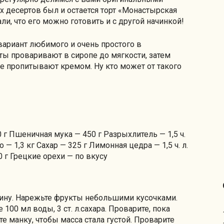
 десертов был и остается торт «Монастырская
ли, что его можно готовить и с другой начинкой!
ариант любимого и очень простого в
ты проваривают в сиропе до мягкости, затем
ле пропитывают кремом. Ну кто может от такого
 г Пшеничная мука — 450 г Разрыхлитель — 1,5 ч.
 — 1,3 кг Сахар — 325 г Лимонная цедра — 1,5 ч. л.
0 г Грецкие орехи — по вкусу
вину. Нарежьте фрукты небольшими кусочками.
00 мл воды, 3 ст. л.сахара. Проварите, пока
те манку, чтобы масса стала густой. Проварите