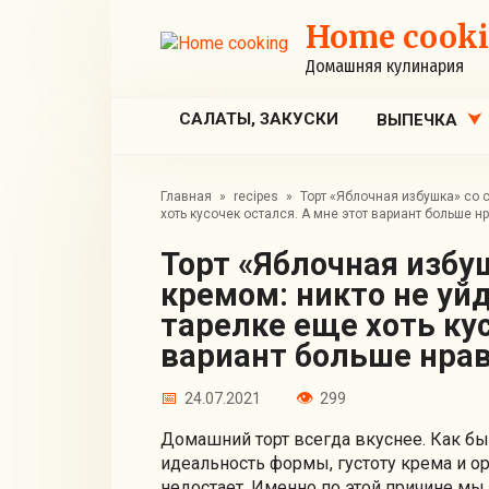
Перейти
Home cook
к
контенту
Домашняя кулинария
САЛАТЫ, ЗАКУСКИ
ВЫПЕЧКА
Главная
»
recipes
»
Торт «Яблочная избушка» со с
хоть кусочек остался. А мне этот вариант больше н
Торт «Яблочная избушка» со сметанным
кремом: никто не уйд
тарелке еще хоть кус
вариант больше нрав
24.07.2021
299
Домашний торт всегда вкуснее. Как бы
идеальность формы, густоту крема и ор
недостает. Именно по этой причине мы