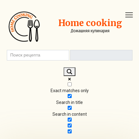
Перейти
к
контенту
Home cooking
Домашняя кулинария
Exact matches only
Search in title
Search in content