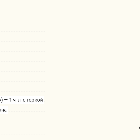
— 1 ч. л. с горкой
ана