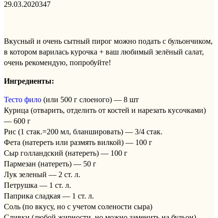
29.03.2020
347
Вкусный и очень сытный пирог можно подать с бульончиком,
в котором варилась курочка + ваш любимый зелёный салат,
очень рекомендую, попробуйте!
Ингредиенты:
Тесто фило
(или 500 г слоеного) — 8 шт
Курица (отварить, отделить от костей и нарезать кусочками)
— 600 г
Рис (1 стак.=200 мл, бланшировать) — 3/4 стак.
Фета (натереть или размять вилкой) — 100 г
Сыр голландский (натереть) — 100 г
Пармезан (натереть) — 50 г
Лук зеленый — 2 ст. л.
Петрушка — 1 ст. л.
Паприка сладкая — 1 ст. л.
Соль (по вкусу, но с учетом солености сыра)
Сливки (любой жирности, но можно заменить на бульон) —