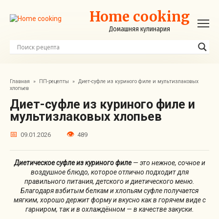
Перейти
Home cooking
к
контенту
Домашняя кулинария
Главная
»
ПП-рецепты
»
Диет-суфле из куриного филе и мультизлаковых
хлопьев
Диет-суфле из куриного филе и
мультизлаковых хлопьев
09.01.2026
489
Диетическое суфле из куриного филе
— это нежное, сочное и
воздушное блюдо, которое отлично подходит для
правильного питания, детского и диетического меню.
Благодаря взбитым белкам и хлопьям суфле получается
мягким, хорошо держит форму и вкусно как в горячем виде с
гарниром, так и в охлаждённом — в качестве закуски.