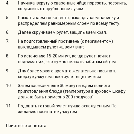
Начинка: вкрутую сваренные яйца порезать, посолить,
соединить с порубленным луком.
Раскатываем тонко тесто, выкладываем начинку и
распределяем равномерным слоем по всему тесту.
Далее скручиваем рулет, защипываем края.
На подготовленный противень (с пергаментом)
выкладываем рулет «швом» вниз.
По истечению 15-20 минут, когда рулет начнет
подниматься, его нужно смазать взбитым яйцом.
Для более яркого аромата желательно посыпать
сверху кунжутом, пока рулет еще печется.
Затем засекаем еще 30 минут и ждем полного
приготовления блюда (температура в духовом шкафу
должна быть примерно 200 градусов).
Подавать готовый рулет лучше охлажденным. По
желанию посыпать кунжутом.
Приятного аппетита.