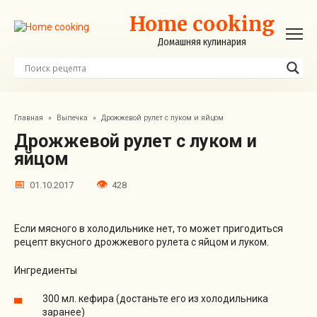
Перейти
Home cooking
к
контенту
Домашняя кулинария
Главная
»
Выпечка
»
Дрожжевой рулет с луком и яйцом
Дрожжевой рулет с луком и
яйцом
01.10.2017
428
Если мясного в холодильнике нет, то может пригодиться
рецепт вкусного дрожжевого рулета с яйцом и луком.
Ингредиенты
300 мл. кефира (достаньте его из холодильника
заранее)