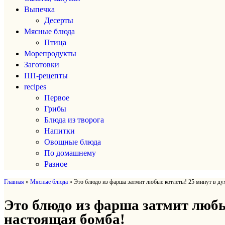
Выпечка
Десерты
Мясные блюда
Птица
Морепродукты
Заготовки
ПП-рецепты
recipes
Первое
Грибы
Блюда из творога
Напитки
Овощные блюда
По домашнему
Разное
Главная
»
Мясные блюда
»
Это блюдо из фарша затмит любые котлеты! 25 минут в ду
Это блюдо из фарша затмит любы
настоящая бoмбa!