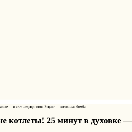
ховке — и этот шедевр готов. Рецепт — настоящая бoмбa!
е котлеты! 25 минут в духовке — 