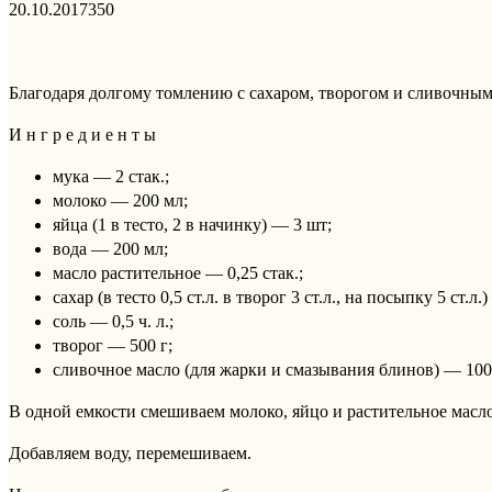
20.10.2017
350
Благодаря долгому томлению с сахаром, творогом и сливочным
И н г р е д и е н т ы
мука — 2 стак.;
молоко — 200 мл;
яйца (1 в тесто, 2 в начинку) — 3 шт;
вода — 200 мл;
масло растительное — 0,25 стак.;
сахар (в тесто 0,5 ст.л. в творог 3 ст.л., на посыпку 5 ст.л.) 
соль — 0,5 ч. л.;
творог — 500 г;
сливочное масло (для жарки и смазывания блинов) — 100
В одной емкости смешиваем молоко, яйцо и растительное масло.
Добавляем воду, перемешиваем.