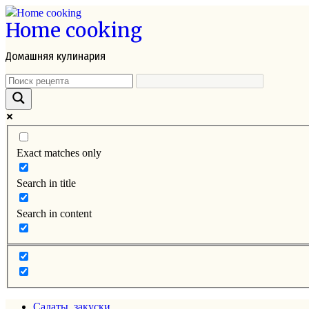
Перейти
Home cooking
к
контенту
Домашняя кулинария
Exact matches only
Search in title
Search in content
Салаты, закуски