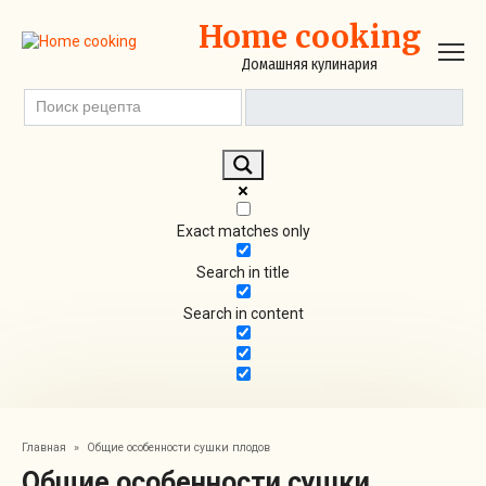
Перейти
Home cooking
к
контенту
Домашняя кулинария
Exact matches only
Search in title
Search in content
Главная
»
Общие особенности сушки плодов
Общие особенности сушки