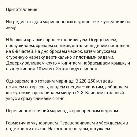
Приготовление
Ингредиенты для маринованных огурцов с кетчупом чили на
зиму
И банки, и крышки заранее стерилизуем. Огурцы моем,
просушиваем, срезаем «попки», остальное делим продольно
на 6-8 частей. На дно бросаем чеснок, затем опускаем
огуречную нарезку вертикально и плотными рядами.
Доверху заливаем крутым кипятком, набрасываем крышку и
выдерживаем 10 минут. Затем воду сливаем.
Одновременно готовим маринад. В 220-250 мл воды
всыпаем сахар, соль, кладем специи — кипятим, добавляем
кетчуп чили, провариваем минуты 2-3. Вливаем столовый
уксус и сразу снимаем с огня.
Переливаем горячий маринад к пропаренным огурцам.
Герметично укупориваем. Переворачиваем и убеждаемся в
надежности стыков. Накрываем пледом, остужаем.