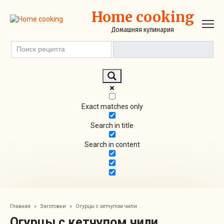
Перейти
Home cooking
к
контенту
Домашняя кулинария
Exact matches only
Search in title
Search in content
Главная
»
Заготовки
»
Огурцы с кетчупом чили
Огурцы с кетчупом чили