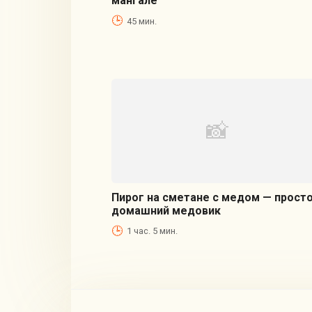
мангале
45 мин.
Пирог на сметане с медом — прост
домашний медовик
1 час. 5 мин.