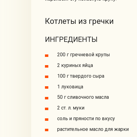
Котлеты из гречки
ИНГРЕДИЕНТЫ
200 г гречневой крупы
2 куриных яйца
100 г твердого сыра
1 луковица
50 г сливочного масла
2 ст. л. муки
соль и пряности по вкусу
растительное масло для жарки