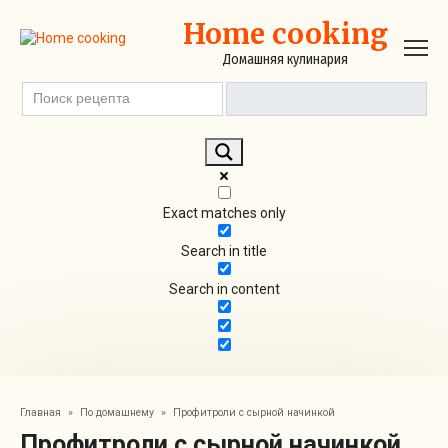
Перейти
Home cooking
к
контенту
Домашняя кулинария
Exact matches only
Search in title
Search in content
Главная
»
По домашнему
»
Профитроли с сырной начинкой
Профитроли с сырной начинкой