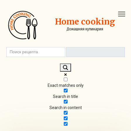
Перейти
к
контенту
Home cooking
Домашняя кулинария
Exact matches only
Search in title
Search in content