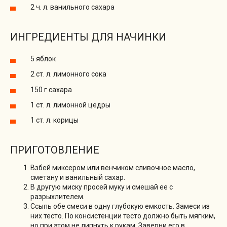
2 ч. л. ванильного сахара
ИНГРЕДИЕНТЫ ДЛЯ НАЧИНКИ
5 яблок
2 ст. л. лимонного сока
150 г сахара
1 ст. л. лимонной цедры
1 ст. л. корицы
ПРИГОТОВЛЕНИЕ
Взбей миксером или венчиком сливочное масло,
сметану и ванильный сахар.
В другую миску просей муку и смешай ее с
разрыхлителем.
Ссыпь обе смеси в одну глубокую емкость. Замеси из
них тесто. По консистенции тесто должно быть мягким,
но при этом не липнуть к рукам. Заверни его в