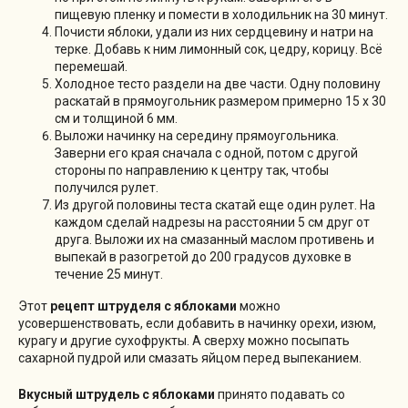
пищевую пленку и помести в холодильник на 30 минут.
Почисти яблоки, удали из них сердцевину и натри на
терке. Добавь к ним лимонный сок, цедру, корицу. Всё
перемешай.
Холодное тесто раздели на две части. Одну половину
раскатай в прямоугольник размером примерно 15 х 30
см и толщиной 6 мм.
Выложи начинку на середину прямоугольника.
Заверни его края сначала с одной, потом с другой
стороны по направлению к центру так, чтобы
получился рулет.
Из другой половины теста скатай еще один рулет. На
каждом сделай надрезы на расстоянии 5 см друг от
друга. Выложи их на смазанный маслом противень и
выпекай в разогретой до 200 градусов духовке в
течение 25 минут.
Этот
рецепт штруделя с яблоками
можно
усовершенствовать, если добавить в начинку орехи, изюм,
курагу и другие сухофрукты. А сверху можно посыпать
сахарной пудрой или смазать яйцом перед выпеканием.
Вкусный штрудель с яблоками
принято подавать со