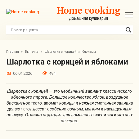
Перейти
Home cooking
к
контенту
Домашняя кулинария
Главная
»
Выпечка
»
Шарлотка с корицей и яблоками
Шарлотка с корицей и яблоками
06.01.2026
494
Шарлотка с корицей — это необычный вариант классического
яблочного пирога. Большое количество яблок, воздушное
бисквитное тесто, аромат корицы и нежная сметанная заливка
делают этот десерт особенно сочным, мягким и насыщенным
по вкусу. Отлично подходит для домашнего чаепития и уютных
вечеров.