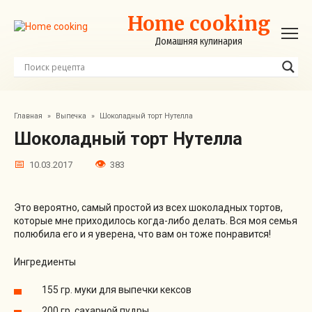
Перейти
Home cooking
к
контенту
Домашняя кулинария
Главная
»
Выпечка
»
Шоколадный торт Нутелла
Шоколадный торт Нутелла
10.03.2017
383
Это вероятно, самый простой из всех шоколадных тортов,
которые мне приходилось когда-либо делать. Вся моя семья
полюбила его и я уверена, что вам он тоже понравится!
Ингредиенты
155 гр. муки для выпечки кексов
200 гр. сахарной пудры