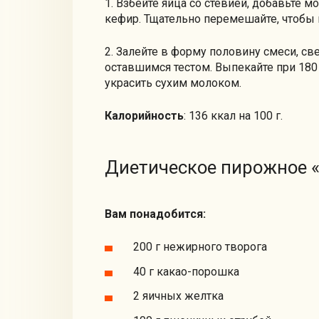
1. Взбейте яйца со стевией, добавьте м
кефир. Тщательно перемешайте, чтобы 
2. Залейте в форму половину смеси, св
оставшимся тестом. Выпекайте при 180
украсить сухим молоком.
Калорийность
: 136 ккал на 100 г.
Диетическое пирожное 
Вам понадобится:
200 г нежирного творога
40 г какао-порошка
2 яичных желтка