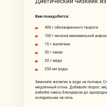
Диетический чизкейк из
Вам понадобится:
400 г обезжиренного творога
100 г молока минимальной жирно
15 г желатина
50 г какао
20 г мёда
250 мл воды
Замочите желатин в воде на полчаса. С
медленный огонь. Добавьте творог, мёд
взбейте смесь блендером до однородно
холодильник на ночь.