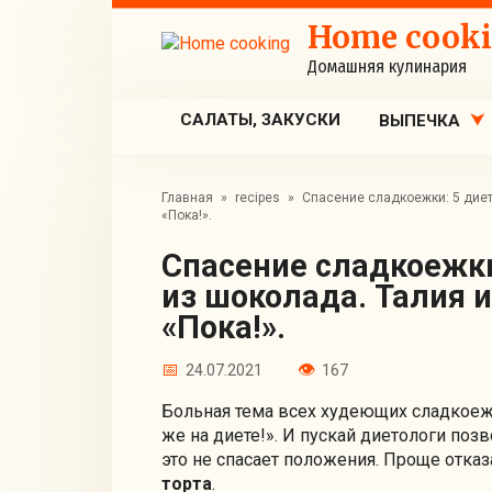
Перейти
Home cook
к
контенту
Домашняя кулинария
САЛАТЫ, ЗАКУСКИ
ВЫПЕЧКА
Главная
»
recipes
»
Спасение сладкоежки: 5 диет
«Пока!».
Спасение сладкоежки: 5 диетических десертов
из шоколада. Талия и
«Пока!».
24.07.2021
167
Больная тема всех худеющих сладкоеж
же на диете!». И пускай диетологи поз
это не спасает положения. Проще отказ
торта
.