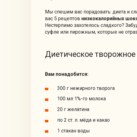
Мы спешим вас порадовать: диета и сла
вас 5 рецептов
низкокалорийных шок
Нестерпимо захотелось сладкого? Забуд
суфле или пирожным, которые не отразя
Диетическое творожное 
Вам понадобится:
300 г нежирного творога
100 мл 1%-го молока
20 г желатина
по 2 ст. л. мёда и какао
1 стакан воды