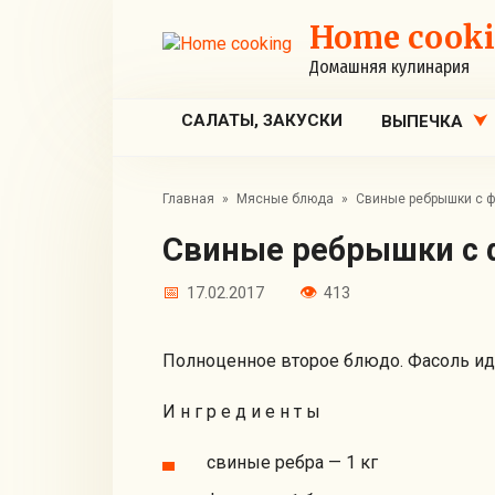
Перейти
Home cook
к
контенту
Домашняя кулинария
САЛАТЫ, ЗАКУСКИ
ВЫПЕЧКА
Главная
»
Мясные блюда
»
Свиные ребрышки с 
Свиные ребрышки с
17.02.2017
413
Полноценное второе блюдо. Фасоль идеа
И н г р е д и е н т ы
свиные ребра — 1 кг