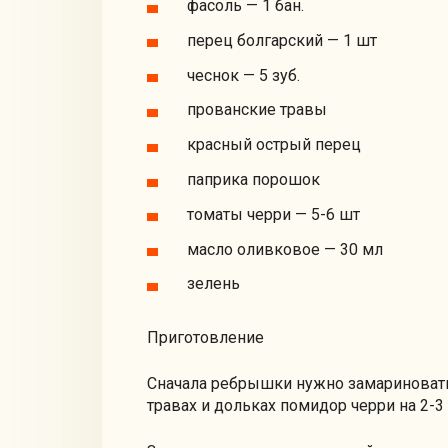
фасоль — 1 бан.
перец болгарский — 1 шт
чеснок — 5 зуб.
прованские травы
красный острый перец
паприка порошок
томаты черри — 5-6 шт
масло оливковое — 30 мл
зелень
Приготовление
Сначала ребрышки нужно замариновать
травах и дольках помидор черри на 2-3 