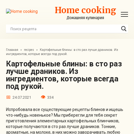
Перейти
Home cooking
к
контенту
Домашняя кулинария
Главная
»
recipes
»
Картофельные блины: в сто раз лучше драников. Из
ингредиентов, которые всегда под рукой.
Картофельные блины: в сто раз
лучше драников. Из
ингредиентов, которые всегда
под рукой.
24.07.2021
334
Испробовала все существующие рецепты блинов и ищешь
что-нибудь новенькое? Мы приберегли для тебя секрет
приготовления элементарных картофельных блинчиков,
которые получаются в сто раз лучше драников. Тонкие,
ароматные, на молоке, в них можно заворачивать любую