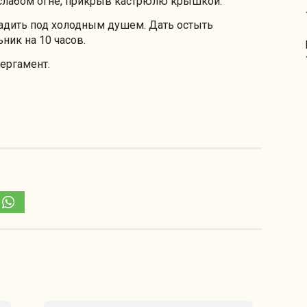
м слабом огне, прикрыв кастрюлю крышкой.
адить под холодным душем. Дать остыть
ник на 10 часов.
пергамент.