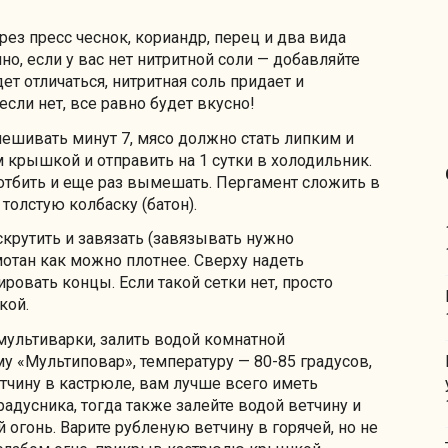
ез пресс чеснок, кориандр, перец и два вида
но, если у вас нет нитритной соли — добавляйте
ет отличаться, нитритная соль придает и
 если нет, все равно будет вкусно!
ешивать минут 7, мясо должно стать липким и
 крышкой и отправить на 1 сутки в холодильник.
отбить и еще раз вымешать. Пергамент сложить в
толстую колбаску (батон).
скрутить и завязать (завязывать нужно
отан как можно плотнее. Сверху надеть
ровать концы. Если такой сетки нет, просто
кой.
мультиварки, залить водой комнатной
у «Мультиповар», температуру — 80-85 градусов,
ветчину в кастрюле, вам лучше всего иметь
радусника, тогда также залейте водой ветчину и
огонь. Варите рубленую ветчину в горячей, но не