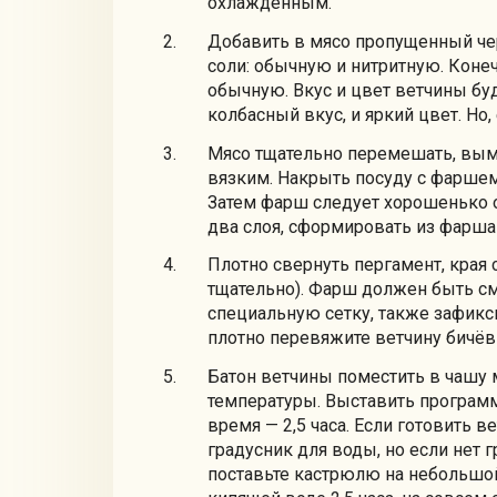
охлажденным.
Добавить в мясо пропущенный чер
соли: обычную и нитритную. Конеч
обычную. Вкус и цвет ветчины буд
колбасный вкус, и яркий цвет. Но,
Мясо тщательно перемешать, вым
вязким. Накрыть посуду с фаршем
Затем фарш следует хорошенько 
два слоя, сформировать из фарша 
Плотно свернуть пергамент, края 
тщательно). Фарш должен быть см
специальную сетку, также зафикси
плотно перевяжите ветчину бичёв
Батон ветчины поместить в чашу 
температуры. Выставить программ
время — 2,5 часа. Если готовить 
градусник для воды, но если нет г
поставьте кастрюлю на небольшой 