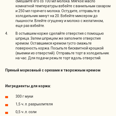
смешайте его со 100 мл молока. Мягкое масло
комнатной температуры взбейте с ванильным сахаром
и 250 мл горячего молока. Остудите, отправьте в
холодильник минут на 20. Взбейте миксером до
пышности. Влейте сгущенку и молоко с желатином,
еще раз взбейте.
В остывшем корже сделайте отверстия с помощью
шприца. Затем шприцем же заполните отверстия
кремом. Оставшимся кремом густо смажьте
поверхность коржа. Посыпьте бисквитной крошкой
(выемки из отверстий). Отправьте торт в холодильник
на час. Для подачи режьте торт вдоль отверстий.
Пряный морковный с орехами и творожным кремом
Ингредиенты для коржа:
300 г муки
1,5 ч. л. разрыхлителя
0,5 ч .л. соли