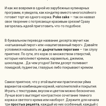
И как же вовремя в одной из зарубежных кулинарных
программ, я увидела, как кондитер вместо многослойного
готовит торт из одного коржа.
Poke cake
— так он назвал
свое творение с потрясающе красивым срезом! Сразу
загорелась идеей приготовить что-то подобное.
В буквальном переводе название десерта звучит как
«натыканный пирог» или «нашпигованный пирог». Давайте
условимся называть их
дырчатыми пирогами
— так слуху
приятнее. По сути, это корж со множеством отверстий,
которые наполняют кремом, карамелью, джемом,
шоколадом… Да чем угодно! Затем десерт поливают
помадкой, пудингом, глазурью либо покрывают кремом.
Самое приятное, что у этой выпечки практически уйма
вариантов комбинации коржей, наполнителей и покрытия.
Играть с текстурами, вкусом и цветом можно бесконечно.
Лучше всего выглядит контрастное сочетание темного
коржа и светлого крема или наоборот. Держите для начала
три
простых рецепта
, каждый из них особенный, каждый с