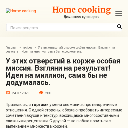
Перейти
Home cooking
к
контенту
Домашняя кулинария
Главная
»
recipes
»
У этих отверстий в корже особая миссия. Взгляни на
результат! Идея на миллион, сама бы не додумалась.
У этих отверстий в корже особая
миссия. Взгляни на результат!
Идея на миллион, сама бы не
додумалась.
24.07.2021
280
Признаюсь, с
тортами
у меня сложились противоречивые
отношения. С одной стороны, обожаю пробовать интересные
сочетания вкусов и текстур, восхищаюсь многосоставными
сложными рецептами. С другой — не люблю возиться с
выпеканием множества коржей.