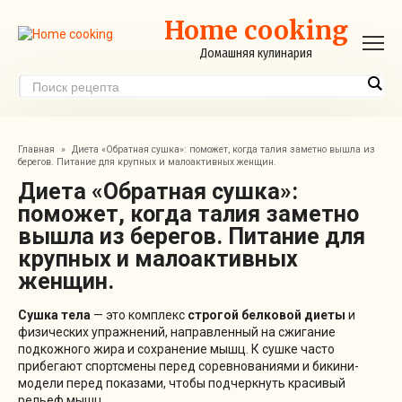
Перейти
Home cooking
к
контенту
Домашняя кулинария
Главная
»
Диета «Обратная сушка»: поможет, когда талия заметно вышла из
берегов. Питание для крупных и малоактивных женщин.
Диета «Обратная сушка»:
поможет, когда талия заметно
вышла из берегов. Питание для
крупных и малоактивных
женщин.
Сушка тела
— это комплекс
строгой белковой диеты
и
физических упражнений, направленный на сжигание
подкожного жира и сохранение мышц. К сушке часто
прибегают спортсмены перед соревнованиями и бикини-
модели перед показами, чтобы подчеркнуть красивый
рельеф мышц.