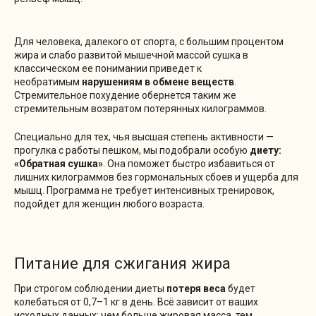
Для человека, далекого от спорта, с большим процентом
жира и слабо развитой мышечной массой сушка в
классическом ее понимании приведет к
необратимым
нарушениям в обмене веществ
.
Стремительное похудение обернется таким же
стремительным возвратом потерянных килограммов.
Специально для тех, чья высшая степень активности —
прогулка с работы пешком, мы подобрали особую
диету:
«Обратная сушка»
. Она поможет быстро избавиться от
лишних килограммов без гормональных сбоев и ущерба для
мышц. Программа не требует интенсивных тренировок,
подойдет для женщин любого возраста.
Питание для сжигания жира
При строгом соблюдении диеты
потеря веса
будет
колебаться от 0,7–1 кг в день. Всё зависит от ваших
исходных данных: чем больше жировая масса, тем