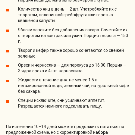
Порция каши должна быть размером с кулак.
Количество яиц в день — 2 шт. Употребляйте их с
творогом, половинкой грейпфрута или горстью
квашеной капусты.
Яблоки запеките без добавления сахара. Сочетайте их
с творогом на завтрак или ужин. Порция творога — 150
г.
Творог и кефир также хорошо сочетаются со свежей
зеленью.
Орехи и чернослив — для перекуса до 16:00. Порция —
3 ядра ореха и 4 шт. чернослива.
Жидкости в течение дня: не менее 1,5 л
негазированной воды, зеленый чай, натуральный кофе
без сахара.
Специи исключите, они усиливают аппетит.
Разрешается немного подсаливать пищу.
По истечении 10–14 дней можете продолжить питаться по
предложенной схеме, но с корректировкой
набора