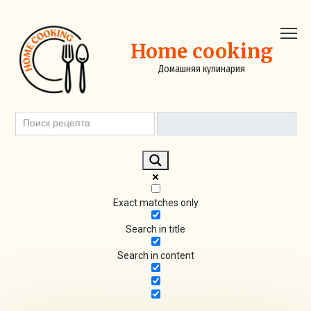
Перейти
к
контенту
Home cooking
Домашняя кулинария
Exact matches only
Search in title
Search in content