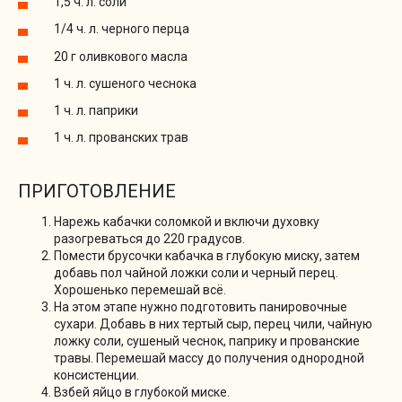
1,5 ч. л. соли
1/4 ч. л. черного перца
20 г оливкового масла
1 ч. л. сушеного чеснока
1 ч. л. паприки
1 ч. л. прованских трав
ПРИГОТОВЛЕНИЕ
Нарежь кабачки соломкой и включи духовку
разогреваться до 220 градусов.
Помести брусочки кабачка в глубокую миску, затем
добавь пол чайной ложки соли и черный перец.
Хорошенько перемешай всё.
На этом этапе нужно подготовить панировочные
сухари. Добавь в них тертый сыр, перец чили, чайную
ложку соли, сушеный чеснок, паприку и прованские
травы. Перемешай массу до получения однородной
консистенции.
Взбей яйцо в глубокой миске.