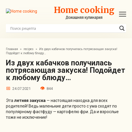
Перейти
Home cooking
к
контенту
Домашняя кулинария
Главная
»
recipes
»
Из двух кабачков получилась потрясающая закуска!
Подойдет к любому блюду…
Из двух кабачков получилась
потрясающая закуска! Подойдет
к любому блюду…
24.07.2021
844
Эта
летняя закуска
— настоящая находка для всех
родителей! Ведь маленькие дети просто с ума сходят по
популярному фастфуду — картофелю фри. Да и взрослые
тоже не исключение!