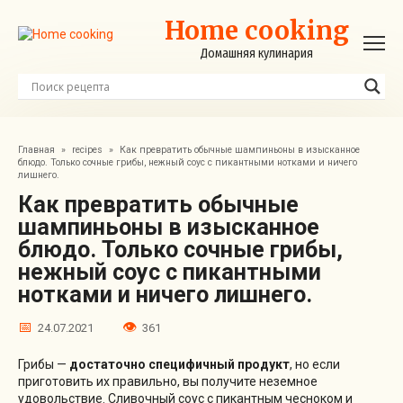
Перейти
Home cooking
к
контенту
Домашняя кулинария
Главная
»
recipes
»
Как превратить обычные шампиньоны в изысканное
блюдо. Только сочные грибы, нежный соус с пикантными нотками и ничего
лишнего.
Как превратить обычные
шампиньоны в изысканное
блюдо. Только сочные грибы,
нежный соус с пикантными
нотками и ничего лишнего.
24.07.2021
361
Грибы —
достаточно специфичный продукт
, но если
приготовить их правильно, вы получите неземное
удовольствие. Сливочный соус с пикантным чесноком и