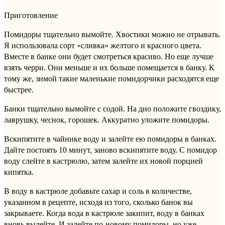
Приготовление
Помидоры тщательно вымойте. Хвостики можно не отрывать.
Я использовала сорт «сливка» желтого и красного цвета.
Вместе в банке они будет смотреться красиво. Но еще лучше
взять черри. Они меньше и их больше помещается в банку. К
тому же, зимой такие маленькие помидорчики расходятся еще
быстрее.
Банки тщательно вымойте с содой. На дно положите гвоздику,
лаврушку, чеснок, горошек. Аккуратно уложите помидоры.
Вскипятите в чайнике воду и залейте ею помидоры в банках.
Дайте постоять 10 минут, заново вскипятите воду. С помидор
воду слейте в кастрюлю, затем залейте их новой порцией
кипятка.
В воду в кастрюле добавьте сахар и соль в количестве,
указанном в рецепте, исходя из того, сколько банок вы
закрываете. Когда вода в кастрюле закипит, воду в банках
вновь вылейте. И залейте по-новому помидоры, но уже