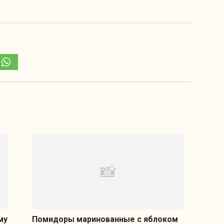
му
Помидоры маринованные с яблоком