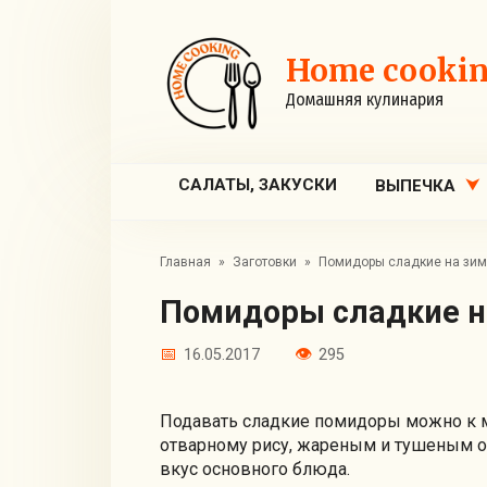
Перейти
к
контенту
Home cooki
Домашняя кулинария
САЛАТЫ, ЗАКУСКИ
ВЫПЕЧКА
Главная
»
Заготовки
»
Помидоры сладкие на зим
Помидоры сладкие н
16.05.2017
295
Подавать сладкие помидоры можно к 
отварному рису, жареным и тушеным 
вкус основного блюда.