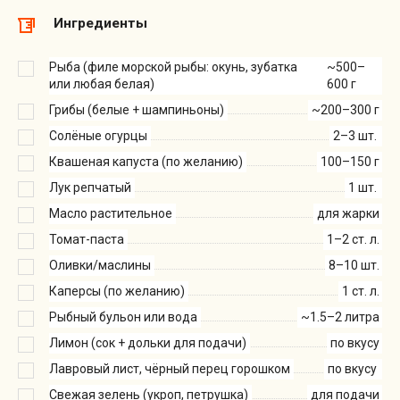
Ингредиенты
Рыба (филе морской рыбы: окунь, зубатка
~500–
или любая белая)
600 г
Грибы (белые + шампиньоны)
~200–300 г
Солёные огурцы
2–3 шт.
Квашеная капуста (по желанию)
100–150 г
Лук репчатый
1 шт.
Масло растительное
для жарки
Томат-паста
1–2 ст. л.
Оливки/маслины
8–10 шт.
Каперсы (по желанию)
1 ст. л.
Рыбный бульон или вода
~1.5–2 литра
Лимон (сок + дольки для подачи)
по вкусу
Лавровый лист, чёрный перец горошком
по вкусу
Свежая зелень (укроп, петрушка)
для подачи