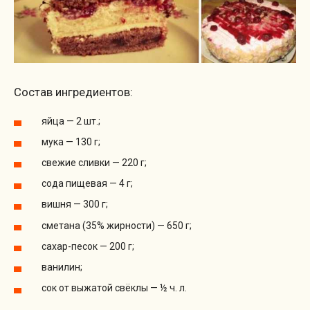
Состав ингредиентов:
яйца — 2 шт.;
мука — 130 г;
свежие сливки — 220 г;
сода пищевая — 4 г;
вишня — 300 г;
сметана (35% жирности) — 650 г;
сахар-песок — 200 г;
ванилин;
сок от выжатой свёклы — ½ ч. л.