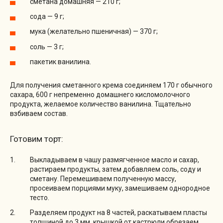
сметана домашняя — 210 г;
сода — 9 г;
мука (желательно пшеничная) — 370 г;
соль — 3 г;
пакетик ванилина.
Для получения сметанного крема соединяем 170 г обычного
сахара, 600 г непременно домашнего кисломолочного
продукта, желаемое количество ванилина. Тщательно
взбиваем состав.
Готовим торт:
Выкладываем в чашу размягченное масло и сахар,
растираем продукты, затем добавляем соль, соду и
сметану. Перемешиваем полученную массу,
просеиваем порциями муку, замешиваем однородное
тесто.
Разделяем продукт на 8 частей, раскатываем пласты
толщиной до 3 мм, крышкой от кастрюли обрезаем