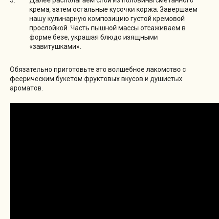
Далее располагаем слой из половины сметанного
крема, затем остальные кусочки коржа. Завершаем
нашу кулинарную композицию густой кремовой
прослойкой. Часть пышной массы отсаживаем в
форме безе, украшая блюдо изящными
«завитушками».
Обязательно приготовьте это волшебное лакомство с
феерическим букетом фруктовых вкусов и душистых
ароматов.