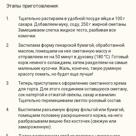
Этапы приготовления:
Тщательно растираем в удобной посуде яйца и 100 г
сахара. Добавляем муку, соду, 250 г жирной сметаны.
Замешиваем слегка жидкое тесто, разбивая все
комочки.
Застилаем форму пекарской бумагой, обработанной
маслом, помещаем на нее сметанную массу и
отправляем ее на 50 минут в духовку (180 °C). Готовый
корж немного охлаждаем, затем разделяем на самые
маленькие кусочки. Жаль, конечно, такую румяную
красоту ломать, но будет еще лучше!
Теперь приступаем к оформлению сметанного крема
для торта. Для этого соединяем оставшуюся сметану,
сок натертой и отжатой свёклы, сахар и ванилин.
Тщательно перемешиваем светло-розовый состав.
Выстилаем разъемную форму фольгой или бумагой,
помещаем половину раскрошенного коржа, на него
разбрасываем вишню без косточек (свежую или
замороженную).